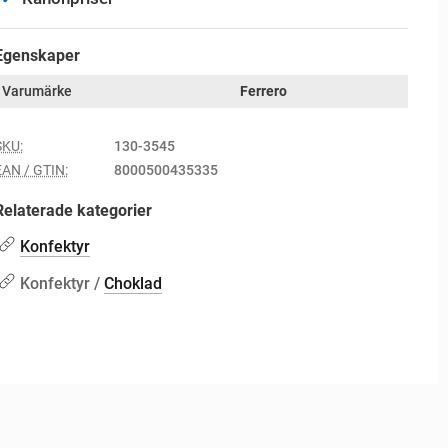
Egenskaper
Varumärke
Ferrero
SKU:
130-3545
EAN / GTIN:
8000500435335
Relaterade kategorier
Konfektyr
Konfektyr /
Choklad