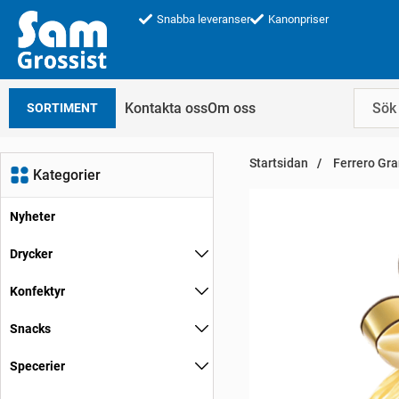
Snabba leveranser
Kanonpriser
Kontakta oss
Om oss
SORTIMENT
Startsidan
Ferrero Gra
Kategorier
Nyheter
Drycker
Konfektyr
Snacks
Specerier