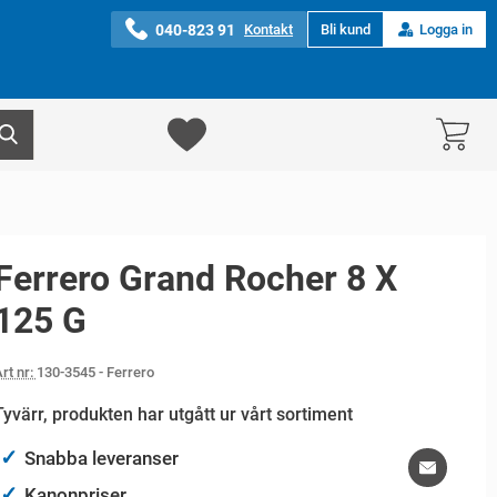
040-823 91
Kontakt
Bli kund
Logga in
Ferrero Grand Rocher 8 X
125 G
rt nr:
130-3545
- Ferrero
Tyvärr, produkten har utgått ur vårt sortiment
✓
Snabba leveranser
✓
Kanonpriser