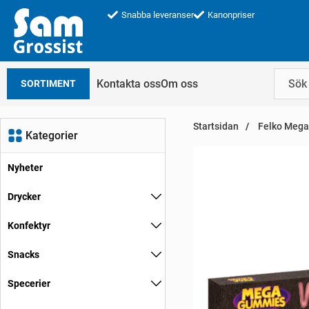
Snabba leveranser
Kanonpriser
Kontakta oss
Om oss
SORTIMENT
Startsidan
Felko Mega
Kategorier
Nyheter
Drycker
Konfektyr
Snacks
Specerier