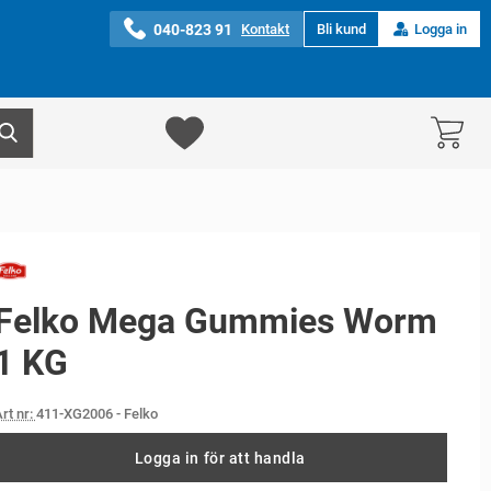
040-823 91
Kontakt
Bli kund
Logga in
Felko Mega Gummies Worm
1 KG
rt nr:
411-XG2006
- Felko
Logga in för att handla