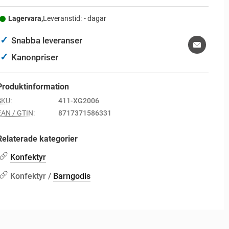
Lagervara,
Leveranstid:
- dagar
✓
Snabba leveranser
✓
Kanonpriser
Produktinformation
SKU:
411-XG2006
EAN / GTIN:
8717371586331
Relaterade kategorier
Konfektyr
Konfektyr /
Barngodis