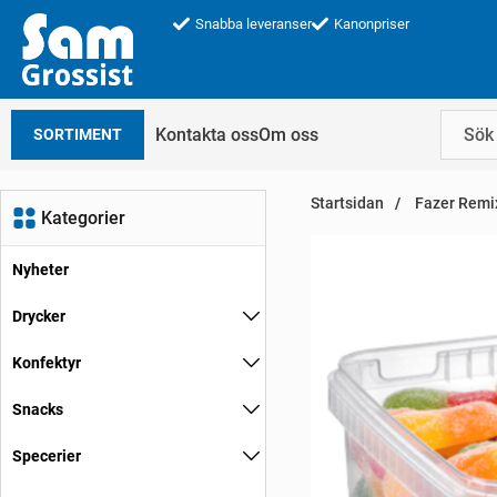
Snabba leveranser
Kanonpriser
Kontakta oss
Om oss
SORTIMENT
Startsidan
Fazer Remix
Kategorier
Nyheter
Drycker
Konfektyr
Snacks
Specerier