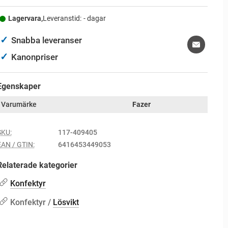
Lagervara,
Leveranstid:
- dagar
✓
Snabba leveranser
✓
Kanonpriser
Egenskaper
Varumärke
Fazer
SKU:
117-409405
EAN / GTIN:
6416453449053
Relaterade kategorier
Konfektyr
Konfektyr /
Lösvikt