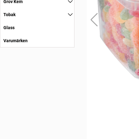
Grov Kem
Tobak
Glass
Varumärken