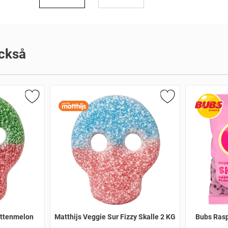
ckså
attenmelon
Matthijs Veggie Sur Fizzy Skalle 2 KG
Bubs Rasp