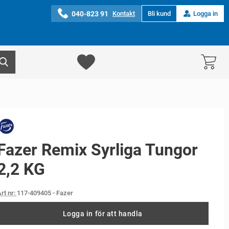
040-823 91
Kontakt
Bli kund
Logga in
Fazer Remix Syrliga Tungor
2,2 KG
rt nr:
117-409405
- Fazer
Logga in för att handla