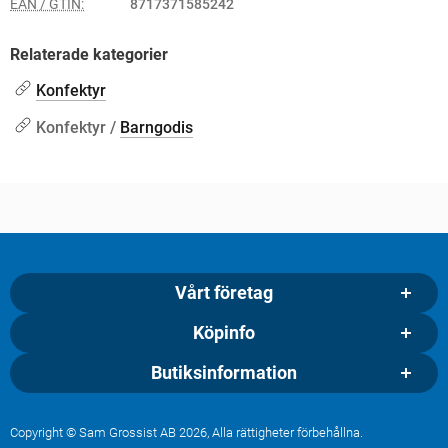
EAN / GTIN:
8717371585242
Relaterade kategorier
Konfektyr
Konfektyr /
Barngodis
Vårt företag
Köpinfo
Butiksinformation
Copyright © Sam Grossist AB 2026, Alla rättigheter förbehållna.