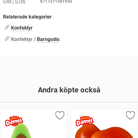
EAN / GTIN:
8717371581930
Relaterade kategorier
Konfektyr
Konfektyr /
Barngodis
Andra köpte också