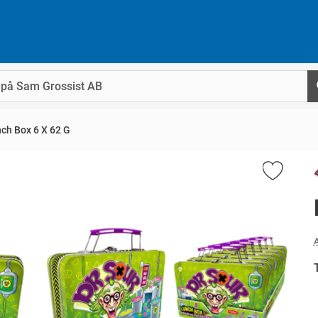
nch Box 6 X 62 G
A