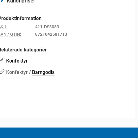
✓
Kanonpriser
Produktinformation
SKU:
411-DS8083
EAN / GTIN:
8721042681713
Relaterade kategorier
Konfektyr
Konfektyr /
Barngodis