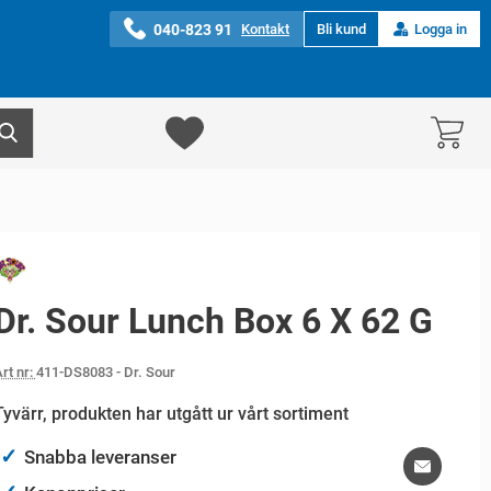
040-823 91
Kontakt
Bli kund
Logga in
Dr. Sour Lunch Box 6 X 62 G
rt nr:
411-DS8083
- Dr. Sour
Tyvärr, produkten har utgått ur vårt sortiment
✓
Snabba leveranser