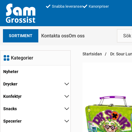
Snabba leveranser
Kanonpriser
Kontakta oss
Om oss
SORTIMENT
Startsidan
Dr. Sour Lu
Kategorier
Nyheter
Drycker
Konfektyr
Snacks
Specerier