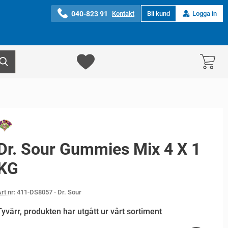
040-823 91
Kontakt
Bli kund
Logga in
Dr. Sour Gummies Mix 4 X 1
KG
rt nr:
411-DS8057
- Dr. Sour
Tyvärr, produkten har utgått ur vårt sortiment