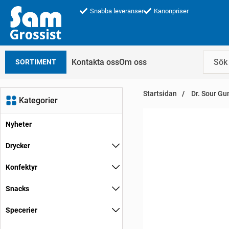
Snabba leveranser
Kanonpriser
Kontakta oss
Om oss
SORTIMENT
Startsidan
Dr. Sour Gu
Kategorier
Nyheter
Drycker
Konfektyr
Snacks
Specerier