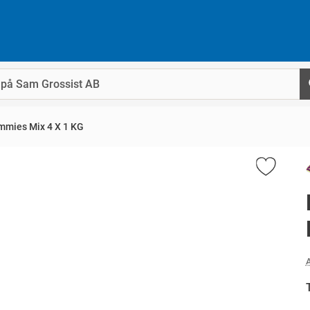
mmies Mix 4 X 1 KG
A