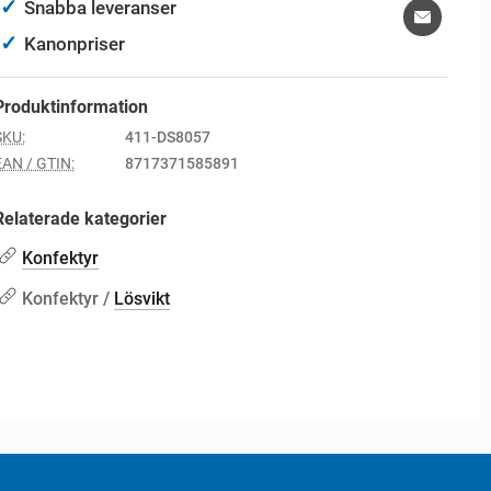
✓
Snabba leveranser
✓
Kanonpriser
Produktinformation
SKU:
411-DS8057
EAN / GTIN:
8717371585891
Relaterade kategorier
Konfektyr
Konfektyr /
Lösvikt