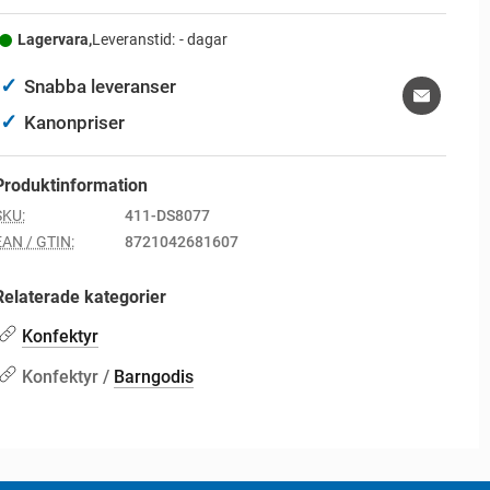
Lagervara,
Leveranstid:
- dagar
✓
Snabba leveranser
✓
Kanonpriser
Produktinformation
SKU:
411-DS8077
EAN / GTIN:
8721042681607
Relaterade kategorier
Konfektyr
Konfektyr /
Barngodis