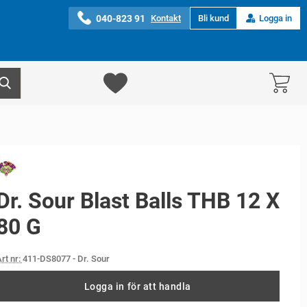
040-823 91
Kontakt
Bli kund
Logga in
Dr. Sour Blast Balls THB 12 X
80 G
rt nr:
411-DS8077
- Dr. Sour
Logga in för att handla