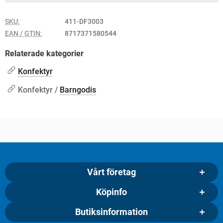
SKU:
411-DF3003
EAN / GTIN:
8717371580544
Relaterade kategorier
Konfektyr
Konfektyr /
Barngodis
Vårt företag
Köpinfo
Butiksinformation