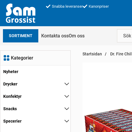
Snabba leveranser
Kanonpriser
Kontakta oss
Om oss
SORTIMENT
Startsidan
Dr. Fire Ch
Kategorier
Nyheter
Drycker
Konfektyr
Snacks
Specerier