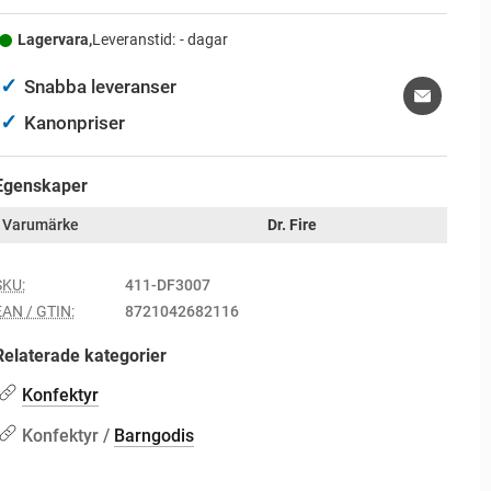
Lagervara,
Leveranstid:
- dagar
✓
Snabba leveranser
✓
Kanonpriser
Egenskaper
Varumärke
Dr. Fire
SKU:
411-DF3007
EAN / GTIN:
8721042682116
Relaterade kategorier
Konfektyr
Konfektyr /
Barngodis