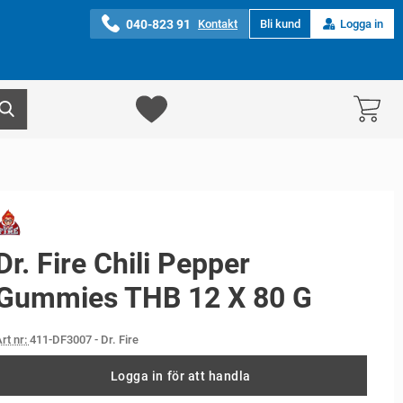
040-823 91
Kontakt
Bli kund
Logga in
Dr. Fire Chili Pepper
Gummies THB 12 X 80 G
rt nr:
411-DF3007
- Dr. Fire
Logga in för att handla