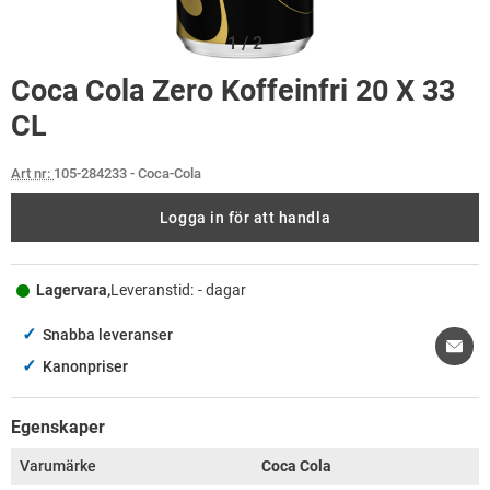
1
/
2
Coca Cola Zero Koffeinfri 20 X 33
CL
Art nr:
105-284233
- Coca-Cola
Logga in för att handla
Lagervara,
Leveranstid:
- dagar
✓
Snabba leveranser
✓
Kanonpriser
Egenskaper
Varumärke
Coca Cola