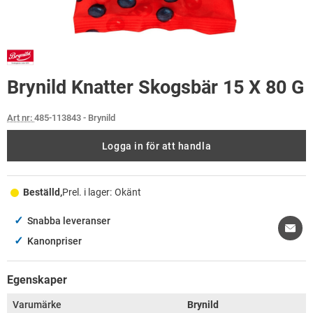
Brynild Knatter Skogsbär 15 X 80 G
Art nr:
485-113843
- Brynild
Logga in för att handla
Beställd,
Prel. i lager:
Okänt
✓
Snabba leveranser
✓
Kanonpriser
Egenskaper
Varumärke
Brynild