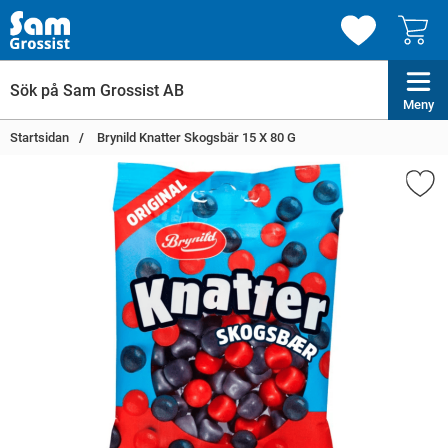
Meny
Startsidan
Brynild Knatter Skogsbär 15 X 80 G