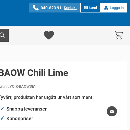
040-823 91
Kontakt
Bli kund
Logga in
BAOW Chili Lime
rt nr:
YOIK-BAOWSE1
Tyvärr, produkten har utgått ur vårt sortiment
✓
Snabba leveranser
✓
Kanonpriser