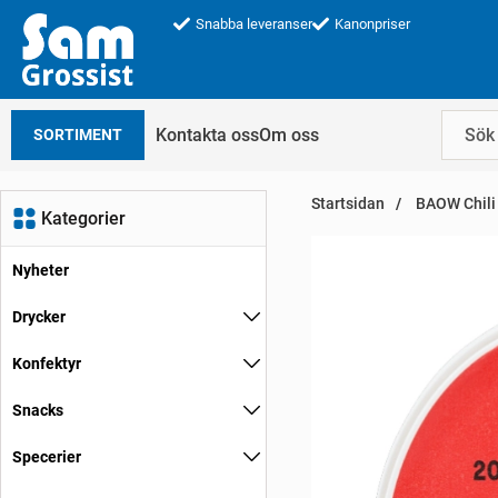
Snabba leveranser
Kanonpriser
Kontakta oss
Om oss
SORTIMENT
Startsidan
BAOW Chili
Kategorier
Nyheter
Drycker
Konfektyr
Snacks
Specerier