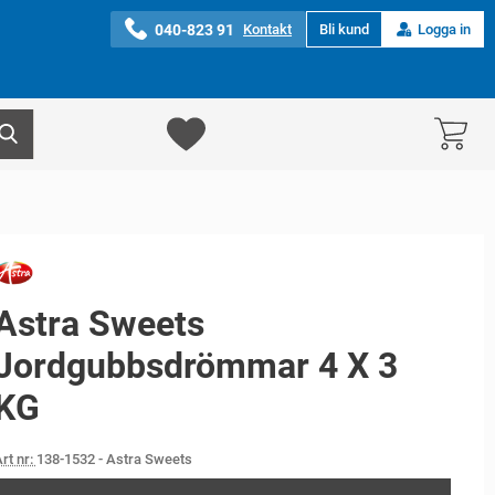
040-823 91
Kontakt
Bli kund
Logga in
Astra Sweets
Jordgubbsdrömmar 4 X 3
KG
rt nr:
138-1532
- Astra Sweets