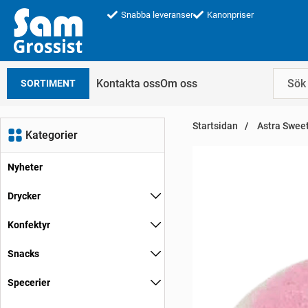
Snabba leveranser
Kanonpriser
Kontakta oss
Om oss
SORTIMENT
Startsidan
Astra Swee
Kategorier
Nyheter
Drycker
Konfektyr
Snacks
Specerier