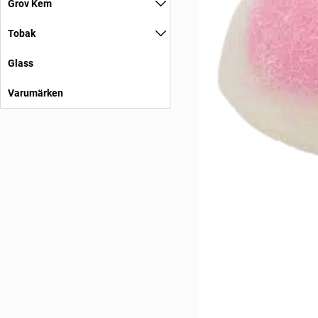
Grov Kem
Tobak
Glass
Varumärken