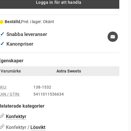
Logga in för att handla
Beställd,
Prel. i lager:
Okänt
✓
Snabba leveranser
✓
Kanonpriser
Egenskaper
Varumärke
Astra Sweets
SKU:
138-1532
EAN / GTIN:
5411011536634
Relaterade kategorier
Konfektyr
Konfektyr /
Lösvikt